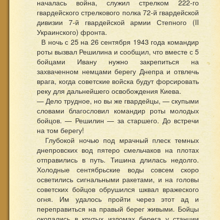
началась война, служил стрелком 222-го
гвардейского стрелкового полка 72-й гвардейской
дивизии 7-й гвардейской армии Степного (II
Украинского) фронта.
В ночь с 25 на 26 сентября 1943 года командир
роты вызвал Решилина и сообщил, что вместе с 5
бойцами Ивану нужно закрепиться на
захваченном немцами берегу Днепра и отвлечь
врага, когда советские войска будут форсировать
реку для дальнейшего освобождения Киева.
— Дело трудное, но вы же гвардейцы, — скупыми
словами благословил командир роты молодых
бойцов. — Решилин — за старшего. До встречи
на том берегу!
Глубокой ночью под мрачный плеск темных
днепровских вод пятеро смельчаков на плотах
отправились в путь. Тишина длилась недолго.
Холодные сентябрьские воды совсем скоро
осветились сигнальными ракетами, и на головы
советских бойцов обрушился шквал вражеского
огня. Им удалось пройти через этот ад и
переправиться на правый берег живыми. Бойцы
окопались в крутых изломах берега у станции