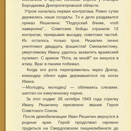
Бородаевка Днепропетровской области.
Утром началась первая контратака. Ровно сутки
держались наши солдаты. То и дело раздавался
приказ Решилина: "Подпускай ближе, чтоб
наверняка"... Советские бойцы отразили 12
контратак, прикрывая высадку советских частей.
Их осталось только трое. Решилин лично
уничтожил двадцать фашистов! Смекалистому,
увертливому Ивану удалось захватить вражеский
пулемет. С криком "Рота, за мной!" он кинулся в
атаку. Враг в панике побежал.
Когда его рота переправилась через Днепр,
командир обнял едва державшегося на ногах
Ивана.
—Молодец, молодец! — обливаясь слезами,
шептал он измученному парню.
За этот подвиг 26 октября 1943 года стрелку
Ивану Решилину присвоено звание Героя
Советского Союза.
После демобилизации Иван Решилин вернулся в
родные края. Герой продолжал скромно
трудиться на Свердловском пищекомбинате до