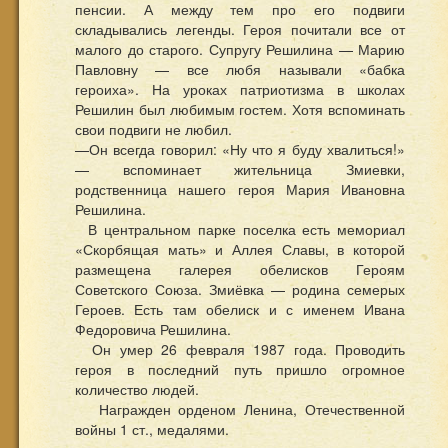
пенсии. А между тем про его подвиги
складывались легенды. Героя почитали все от
малого до старого. Супругу Решилина — Марию
Павловну — все любя называли «бабка
героиха». На уроках патриотизма в школах
Решилин был любимым гостем. Хотя вспоминать
свои подвиги не любил.
—Он всегда говорил: «Ну что я буду хвалиться!»
— вспоминает жительница Змиевки,
родственница нашего героя Мария Ивановна
Решилина.
В центральном парке поселка есть мемориал
«Скорбящая мать» и Аллея Славы, в которой
размещена галерея обелисков Героям
Советского Союза. Змиёвка — родина семерых
Героев. Есть там обелиск и с именем Ивана
Федоровича Решилина.
Он умер 26 февраля 1987 года. Проводить
героя в последний путь пришло огромное
количество людей.
Награжден орденом Ленина, Отечественной
войны 1 ст., медалями.