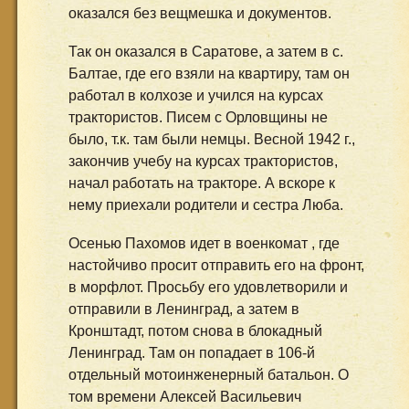
оказался без вещмешка и документов.
Так он оказался в Саратове, а затем в с.
Балтае, где его взяли на квартиру, там он
работал в колхозе и учился на курсах
трактористов. Писем с Орловщины не
было, т.к. там были немцы. Весной 1942 г.,
закончив учебу на курсах трактористов,
начал работать на тракторе. А вскоре к
нему приехали родители и сестра Люба.
Осенью Пахомов идет в военкомат , где
настойчиво просит отправить его на фронт,
в морфлот. Просьбу его удовлетворили и
отправили в Ленинград, а затем в
Кронштадт, потом снова в блокадный
Ленинград. Там он попадает в 106-й
отдельный мотоинженерный батальон. О
том времени Алексей Васильевич