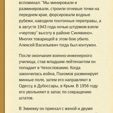
вспоминал: "Мы минировали и
разминировали, строили огневые точки на
переднем крае, форсировали водные
рубежи, наводили понтонные переправы, а
в августе 1943 года ночью штурмом взяли
«чертову" высоту в районе Синявино».
Многих товарищей в этом бою убило.
Алексей Васильевич тогда был контужен.
После окончания военно-инженерного
училища, став младшим лейтенантом он
попадает в Чехословакию. Когда
закончилась война, Пахомов разминирует
минные поля, затем его направляют в
Одессу, в Дубоссары, в Крым. В 1956 году
его увольняют в запас по сокращению
штатов.
В Змиевку он приехал с женой и двумя