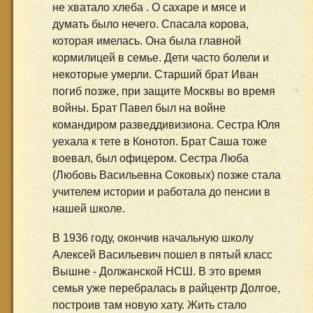
не хватало хлеба . О сахаре и мясе и
думать было нечего. Спасала корова,
которая имелась. Она была главной
кормилицей в семье. Дети часто болели и
некоторые умерли. Старший брат Иван
погиб позже, при защите Москвы во время
войны. Брат Павел был на войне
командиром разведдивизиона. Сестра Юля
уехала к тете в Конотоп. Брат Саша тоже
воевал, был офицером. Сестра Люба
(Любовь Васильевна Соковых) позже стала
учителем истории и работала до пенсии в
нашей школе.
В 1936 году, окончив начальную школу
Алексей Васильевич пошел в пятый класс
Вышне - Должанской НСШ. В это время
семья уже перебралась в райцентр Долгое,
построив там новую хату. Жить стало