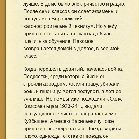
лучше. В доме было электричество и радио.
После семи классов он сдает экзамены и
поступает в Воронежский
вагоностроительный техникум. Но учебу
пришлось оставить, так как надо было
платить за обучение. Пахомов
возвращается домой в Долгое, в восьмой
класс.
Когда перешел в девятый, началась война.
Подростки, среди которых был и он,
строили аэродром, косили траву, убирали
рожь и пшеницу. Хотел поступать в летное
училище. Но немцы уже подходили к Орлу.
Комсомольцам 1923-24гг., выдали
эвакуационные листы с направлением в
Куйбышев. Алексею Васильевичу тоже
пришлось эвакуироваться. Поезда ходили
плохо, однажды, отстав от поезда он