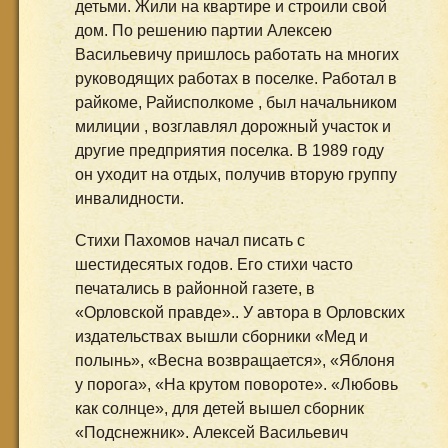
детьми. Жили на квартире и строили свой
дом. По решению партии Алексею
Васильевичу пришлось работать на многих
руководящих работах в поселке. Работал в
райкоме, Райисполкоме , был начальником
милиции , возглавлял дорожный участок и
другие предприятия поселка. В 1989 году
он уходит на отдых, получив вторую группу
инвалидности.
Стихи Пахомов начал писать с
шестидесятых годов. Его стихи часто
печатались в районной газете, в
«Орловской правде».. У автора в Орловских
издательствах вышли сборники «Мед и
полынь», «Весна возвращается», «Яблоня
у порога», «На крутом повороте». «Любовь
как солнце», для детей вышел сборник
«Подснежник». Алексей Васильевич