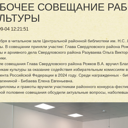
БОЧЕЕ СОВЕЩАНИЕ РА
ЛЬТУРЫ
9-04 12:21:51
ября в читальном зале Центральной районной библиотеки им. Н.С.
ры. В совещании приняли участие: Глава Свердловского района Рож
ры и архивного дела Свердловского района Разуваева Ольга Виктор
ики.
ле совещания Глава Свердловского района Рожков В.А. вручил Бла
икам культуры за оказание содействия избирательным комиссиям в
ента Российской Федерации в 2024 году. Среди награжденных - би
лагининой - Бибаева Елена Евгеньевна.
дипломы и грамоты вручили участникам районного конкурса-фестив
рой половине совещания обсудили актуальные вопросы, наболевш