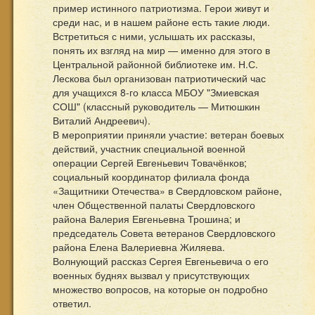
пример истинного патриотизма. Герои живут и
среди нас, и в нашем районе есть такие люди.
Встретиться с ними, услышать их рассказы,
понять их взгляд на мир — именно для этого в
Центральной районной библиотеке им. Н.С.
Лескова был организован патриотический час
для учащихся 8-го класса МБОУ "Змиевская
СОШ" (классный руководитель — Митюшкин
Виталий Андреевич).
В мероприятии приняли участие: ветеран боевых
действий, участник специальной военной
операции Сергей Евгеньевич Товачёнков;
социальный координатор филиала фонда
«Защитники Отечества» в Свердловском районе,
член Общественной палаты Свердловского
района Валерия Евгеньевна Трошина; и
председатель Совета ветеранов Свердловского
района Елена Валериевна Жиляева.
Волнующий рассказ Сергея Евгеньевича о его
военных буднях вызвал у присутствующих
множество вопросов, на которые он подробно
ответил.