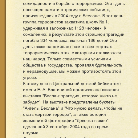
солидарности в борьбе с терроризмом. Этот день
посвящен памяти о трагических событиях,
произошедших в 2004 году в Беслане. В тот день
группа террористов захватила школу № 1,
удерживая в заложниках 1128 человек. К
сожалению, в результате этой страшной трагедии
погибли 334 человека, включая 186 детей.Этот
день также напоминает нам о всех жертвах
террористических атак, с которыми сталкивался
наш народ. Только совместными усилиями
общества и государства, проявляя бдительность
и неравнодушие, мы можем противостоять этой
угрозе.
К этому дню в Центральной детской библиотеке
имени Е. А. Благининой организована книжная
выставка "Беслан: трагедия, которую никто не
забудет". На выставке представлены буклеты
"Ангелы Беслана" и "Что нужно делать, чтобы не
стать жертвой террора", а также история
знаменитой фотографии "Девочка в окне",
сделанной 3 сентября 2004 года во время
штурма.