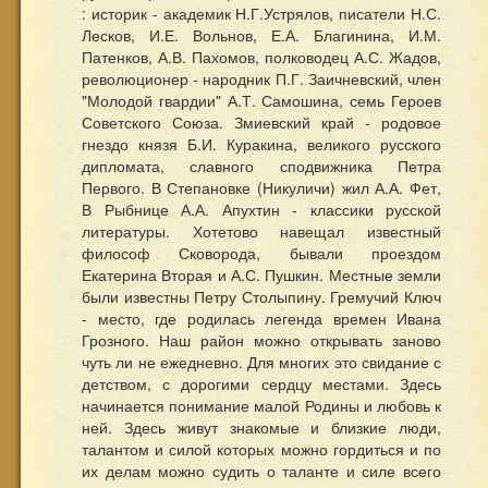
: историк - академик Н.Г.Устрялов, писатели Н.С.
Лесков, И.Е. Вольнов, Е.А. Благинина, И.М.
Патенков, А.В. Пахомов, полководец А.С. Жадов,
революционер - народник П.Г. Заичневский, член
"Молодой гвардии" А.Т. Самошина, семь Героев
Советского Союза. Змиевский край - родовое
гнездо князя Б.И. Куракина, великого русского
дипломата, славного сподвижника Петра
Первого. В Степановке (Никуличи) жил А.А. Фет,
В Рыбнице А.А. Апухтин - классики русской
литературы. Хотетово навещал известный
философ Сковорода, бывали проездом
Екатерина Вторая и А.С. Пушкин. Местные земли
были известны Петру Столыпину. Гремучий Ключ
- место, где родилась легенда времен Ивана
Грозного. Наш район можно открывать заново
чуть ли не ежедневно. Для многих это свидание с
детством, с дорогими сердцу местами. Здесь
начинается понимание малой Родины и любовь к
ней. Здесь живут знакомые и близкие люди,
талантом и силой которых можно гордиться и по
их делам можно судить о таланте и силе всего