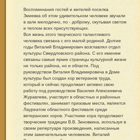
Воспоминания гостей и жителей поселка
Змиевка об этом удивительном человеке звучали
в зале мелодично, по - доброму, окутывая светом
и теплом всех присутствующих.
Вся жизнь этого творческого талантливого
человека связана с его малой родиной. Долгие
годы Виталий Владимирович возглавлял отдел
культуры Свердловского района. С его именем
связаны самые яркие страницы культурной жизни
не только района, но и области. Под
руководством Виталия Владимировича в Доме
культуры был создан хор ветеранов труда,
который и сейчас продолжает активно свою
работу под руководством Василия Алексеевича
Журавлева, участвует в областных и районных
фестивалях, занимает призовые места, является
Лауреатом областного фестиваля среди
ветеранских хоров. Участники хора продолжают
творческие традиции В.В. Зиновкина, используя в
своем репертуаре произведения, написанные
этим замечательным человеком. Виталий