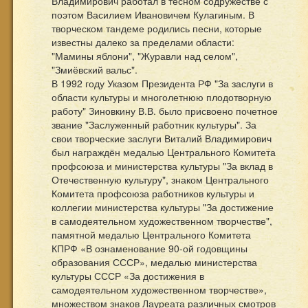
Владимирович работал в тесном содружестве с
поэтом Василием Ивановичем Кулагиным. В
творческом тандеме родились песни, которые
известны далеко за пределами области:
"Мамины яблони", "Журавли над селом",
"Змиёвский вальс".
В 1992 году Указом Президента РФ "За заслуги в
области культуры и многолетнюю плодотворную
работу" Зиновкину В.В. было присвоено почетное
звание "Заслуженный работник культуры". За
свои творческие заслуги Виталий Владимирович
был награждён медалью Центрального Комитета
профсоюза и министерства культуры "За вклад в
Отечественную культуру", знаком Центрального
Комитета профсоюза работников культуры и
коллегии министерства культуры "За достижение
в самодеятельном художественном творчестве",
памятной медалью Центрального Комитета
КПРФ «В ознаменование 90-ой годовщины
образования СССР», медалью министерства
культуры СССР «За достижения в
самодеятельном художественном творчестве»,
множеством знаков Лауреата различных смотров