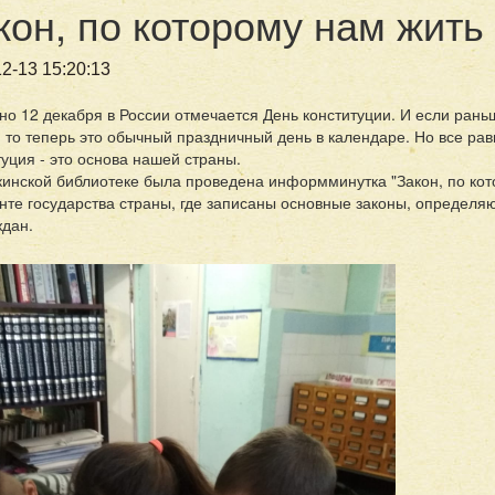
кон, по которому нам жить
2-13 15:20:13
но 12 декабря в России отмечается День конституции. И если рань
, то теперь это обычный праздничный день в календаре. Но все равн
туция - это основа нашей страны.
кинской библиотеке была проведена информминутка "Закон, по кот
нте государства страны, где записаны основные законы, определя
ждан.