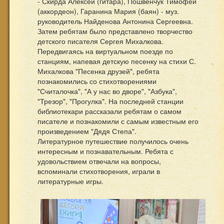
- Скирда Алексей (гитара), Пошвенчук Тимофей
(аккордеон), Гаранина Мария (баян) - муз.
руководитель Найденова Антонина Сергеевна.
Затем ребятам было представлено творчество
детского писателя Сергея Михалкова.
Передвигаясь на виртуальном поезде по
станциям, напевая детскую песенку на стихи С.
Михалкова "Песенка друзей", ребята
познакомились со стихотворениями
"Считалочка", "А у нас во дворе", "Азбука",
"Трезор", "Прогулка". На последней станции
библиотекари рассказали ребятам о самом
писателе и познакомили с самым известным его
произведением "Дядя Степа".
Литературное путешествие получилось очень
интересным и познавательным. Ребята с
удовольствием отвечали на вопросы,
вспоминали стихотворения, играли в
литературные игры.