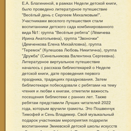
Е.А. Благининой, в рамках Недели детской книги,
было проведено литературное путешествие
"Весёлый день с Сергеем Михалковым!".
Участниками веселого путешествия стали
воспитанники детского сада комбинированного
вида №1: группа "Весёлые ребята" (Лёвичева
Ирина Анатольевна), группа "Звоночки"
(Демченкова Елена Михайловна), группа
"Теремок" (Кулешова Любовь Никитична), группа
"Дружба" (Синельникова Валентина Сергеевна).
Литературное виртуальное путешествие
началось с рассказа библиотекарей о Неделе
детской книги, дате проведения первого
праздника, традициях празднования. Затем
библиотекари побеседовали с ребятами на тему
чтения и любви к книгам, отметили важность
посещения библиотеки с ранних лет. Также
ребятам представили Лучших читателей 2022
года, которым вручили грамоты. Это Пошвенчук
Тимофей и Сень Владимир. Свой музыкальный
подарок участникам мероприятия подарили
воспитанники Змиевской детской школы искусств