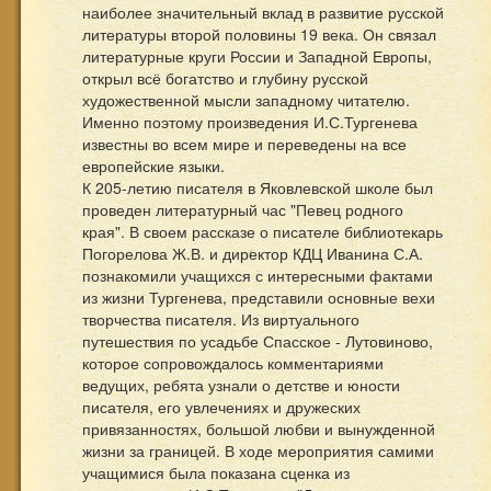
наиболее значительный вклад в развитие русской
литературы второй половины 19 века. Он связал
литературные круги России и Западной Европы,
открыл всё богатство и глубину русской
художественной мысли западному читателю.
Именно поэтому произведения И.С.Тургенева
известны во всем мире и переведены на все
европейские языки.
К 205-летию писателя в Яковлевской школе был
проведен литературный час "Певец родного
края". В своем рассказе о писателе библиотекарь
Погорелова Ж.В. и директор КДЦ Иванина С.А.
познакомили учащихся с интересными фактами
из жизни Тургенева, представили основные вехи
творчества писателя. Из виртуального
путешествия по усадьбе Спасское - Лутовиново,
которое сопровождалось комментариями
ведущих, ребята узнали о детстве и юности
писателя, его увлечениях и дружеских
привязанностях, большой любви и вынужденной
жизни за границей. В ходе мероприятия самими
учащимися была показана сценка из